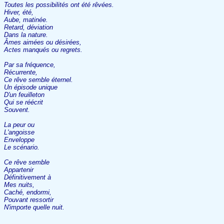
Toutes les possibilités ont été rêvées.
Hiver, été,
Aube, matinée.
Retard, déviation
Dans la nature.
Âmes aimées ou désirées,
Actes manqués ou regrets.
Par sa fréquence,
Récurrente,
Ce rêve semble éternel.
Un épisode unique
D'un feuilleton
Qui se réécrit
Souvent.
La peur ou
L'angoisse
Enveloppe
Le scénario.
Ce rêve semble
Appartenir
Définitivement à
Mes nuits,
Caché, endormi,
Pouvant ressortir
N'importe quelle nuit.