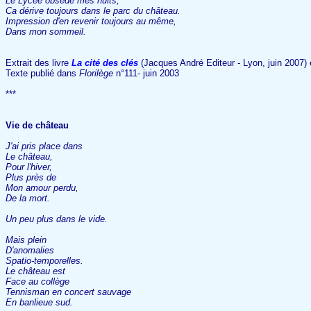
Le Lycée obsède mes nuits,
Ca dérive toujours dans le parc du château.
Impression d'en revenir toujours au même,
Dans mon sommeil.
Extrait des livre
La cité des clés
(Jacques André Editeur - Lyon, juin 2007)
Texte publié dans
Florilège
n°111- juin 2003
***
Vie de château
J'ai pris place dans
Le château,
Pour l'hiver,
Plus près de
Mon amour perdu,
De la mort.
Un peu plus dans le vide.
Mais plein
D'anomalies
Spatio-temporelles.
Le château est
Face au collège
Tennisman en concert sauvage
En banlieue sud.