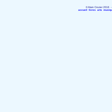
© Alain Crozier 2016 
accueil
livres
arts
musiq