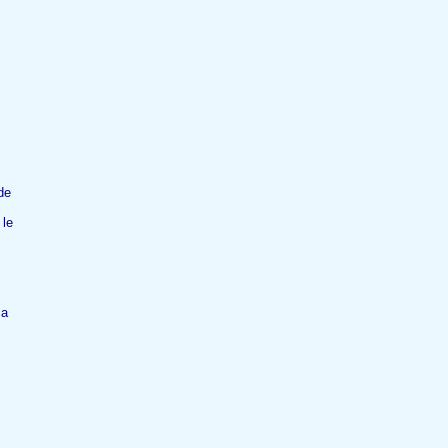
de
 le
ça