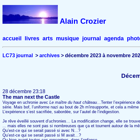
Alain Crozier
accueil
livres
arts
musique
journal
agenda
phot
LC73 journal
>
archives
> décembre 2023 à novembre 20
Décem
28 décembre 23:18
The man next the Castle
Voyage en uchronie avec
Le maître du haut château
…Tenter l’expérience de 
série. Mais bof, l’uniforme nazi au bout de 2h m'insupporte, et cela a même
L’expérience s’est sacrifiée, sabordée, sur l’autel de l’indigestion.
Je rêve éveillé souvent d’uchronies… La modification change, elle se trouve
... mais elles ne sont pas si nombreuses que ça et tournent autour de la 
Qu’est-ce qui se serait passé si avec N…?
Qu’est-ce qui se serait passé si M avait…?
Ou bien avant toutes ces rencontres, dans l’enfance…