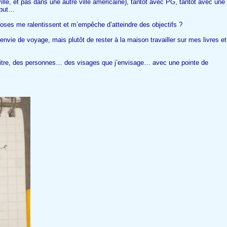
ville, et pas dans une autre ville américaine), tantôt avec PG, tantôt avec une
 but…
hoses me ralentissent et m’empêche d’atteindre des objectifs ?
envie de voyage, mais plutôt de rester à la maison travailler sur mes livres et
aitre, des personnes… des visages que j’envisage… avec une pointe de