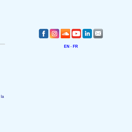
EN
-
FR
 la