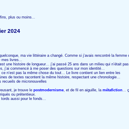
fins, plus ou moins...
ier 2024
quelconque, ma vie littéraire a changé. Comme si j’avais rencontré la femme 
 mes livres...
’est une histoire de longueur… j’ai passé 25 ans dans un milieu qui n’était pas
ires, j’ai commencé à me poser des questions sur mon identité…
, ce n’est pas la même chose du tout… Le livre contient un lien entre les
aines de textes racontent la même histoire, respectant une chronologie…
 recueils de micronouvelles
eusant, je trouve le
postmodernisme
, et de fil en aiguille, la
métafiction
… 
riqués ou prétentieux.
s tords aussi pour le fonds…