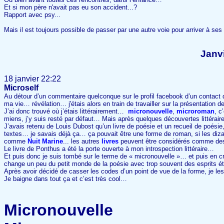
Et si mon père n'avait pas eu son accident...?
Rapport avec psy...
Mais il est toujours possible de passer par une autre voie pour arriver à ses 
Janv
18 janvier 22:22
Microself
Au détour d’un commentaire quelconque sur le profil facebook d’un contact 
ma vie… révélation… j'étais alors en train de travailler sur la présentation de
J’ai donc trouvé où j’étais littérairement…
micronouvelle
,
microroman
, c
miens, j’y suis resté par défaut… Mais après quelques découvertes littéra
J’avais retenu de Louis Dubost qu’un livre de poésie et un recueil de poésie
textes… je savais déjà ça… ça pouvait être une forme de roman, si les diz
comme
Nuit Marine
... les autres
livres
peuvent être considérés comme des
Le livre de Ponthus a été la porte ouverte à mon introspection littéraire…
Et puis donc je suis tombé sur le terme de « micronouvelle »… et puis en cr
change un peu du petit monde de la poésie avec trop souvent des esprits ét
Après avoir décidé de casser les codes d’un point de vue de la forme, je le
Je baigne dans tout ça et c’est très cool…
Micronouvelle