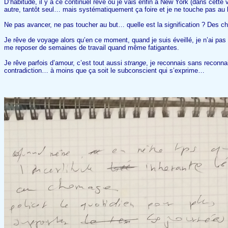
D’habitude, il y a ce continuel rêve où je vais enfin à New York (dans cette 
autre, tantôt seul… mais systématiquement ça foire et je ne touche pas au
Ne pas avancer, ne pas toucher au but… quelle est la signification ? Des c
Je rêve de voyage alors qu’en ce moment, quand je suis éveillé, je n’ai pas 
me reposer de semaines de travail quand même fatigantes.
Je rêve parfois d’amour, c’est tout aussi
strange
, je reconnais sans reconn
contradiction… à moins que ça soit le subconscient qui s’exprime…