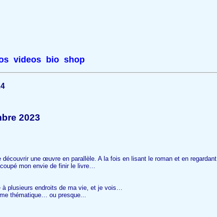
os
videos
bio
shop
24
bre 2023
découvrir une œuvre en parallèle. A la fois en lisant le roman et en regardant
 coupé mon envie de finir le livre…
 à plusieurs endroits de ma vie, et je vois…
même thématique… ou presque...